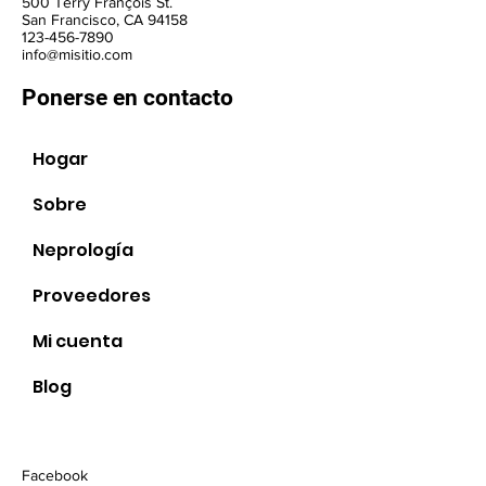
500 Terry François St.
San Francisco, CA 94158
123-456-7890
info@misitio.com
Ponerse en contacto
Hogar
Sobre
Neprología
Proveedores
Sociales
Mi cuenta
Blog
Facebook