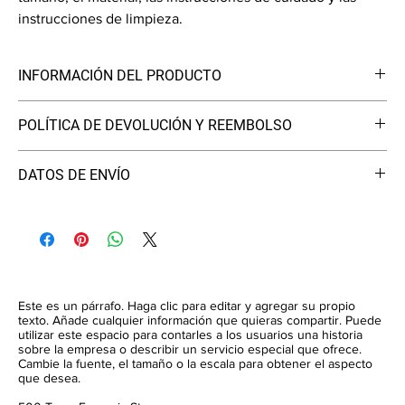
instrucciones de limpieza.
INFORMACIÓN DEL PRODUCTO
Soy un detalle del producto. Soy un excelente lugar para agregar
POLÍTICA DE DEVOLUCIÓN Y REEMBOLSO
más información sobre su producto, como el tamaño, el material,
las instrucciones de cuidado y limpieza. Este también es un gran
Soy una política de devolución y reembolso. Soy un excelente
espacio para escribir qué hace que este producto sea especial y
DATOS DE ENVÍO
lugar para que sus clientes sepan qué hacer en caso de que no
cómo sus clientes pueden beneficiarse de este artículo.
estén satisfechos con su compra. Tener una política de
Soy una política de envío. Soy un gran lugar para agregar más
reembolso o cambio sencilla es una excelente manera de
información sobre sus métodos de envío, embalaje y costo.
generar confianza y asegurar a sus clientes que pueden comprar
Brindar información directa sobre su política de envío es una
con confianza.
excelente manera de generar confianza y asegurar a sus clientes
que pueden comprarle con confianza.
Este es un párrafo. Haga clic para editar y agregar su propio
texto. Añade cualquier información que quieras compartir. Puede
utilizar este espacio para contarles a los usuarios una historia
sobre la empresa o describir un servicio especial que ofrece.
Cambie la fuente, el tamaño o la escala para obtener el aspecto
que desea.