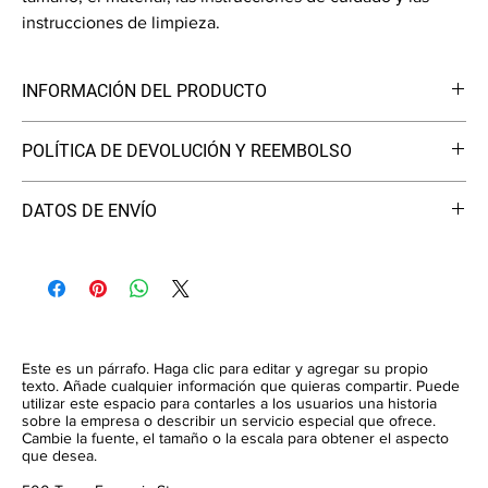
instrucciones de limpieza.
INFORMACIÓN DEL PRODUCTO
Soy un detalle del producto. Soy un excelente lugar para agregar
POLÍTICA DE DEVOLUCIÓN Y REEMBOLSO
más información sobre su producto, como el tamaño, el material,
las instrucciones de cuidado y limpieza. Este también es un gran
Soy una política de devolución y reembolso. Soy un excelente
espacio para escribir qué hace que este producto sea especial y
DATOS DE ENVÍO
lugar para que sus clientes sepan qué hacer en caso de que no
cómo sus clientes pueden beneficiarse de este artículo.
estén satisfechos con su compra. Tener una política de
Soy una política de envío. Soy un gran lugar para agregar más
reembolso o cambio sencilla es una excelente manera de
información sobre sus métodos de envío, embalaje y costo.
generar confianza y asegurar a sus clientes que pueden comprar
Brindar información directa sobre su política de envío es una
con confianza.
excelente manera de generar confianza y asegurar a sus clientes
que pueden comprarle con confianza.
Este es un párrafo. Haga clic para editar y agregar su propio
texto. Añade cualquier información que quieras compartir. Puede
utilizar este espacio para contarles a los usuarios una historia
sobre la empresa o describir un servicio especial que ofrece.
Cambie la fuente, el tamaño o la escala para obtener el aspecto
que desea.