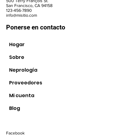
500 Terry François St.
San Francisco, CA 94158
123-456-7890
info@misitio.com
Ponerse en contacto
Hogar
Sobre
Neprología
Proveedores
Sociales
Mi cuenta
Blog
Facebook